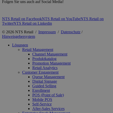
Folgen Sie uns auch auf Social Media!
NTS Retail on Facebook
NTS Retail on YouTube
NTS Retail on
Twitter
NTS Retail on Linkedin
© 2026 NTS Retail /
Impressum
/
Datenschutz
/
Hinweisgebersystem
Lösungen
Retail Management
Channel Management
Produktkatalog
Promotion Management
Retail Analytics
Customer Engagement
Queue Management
Digital Signage
Guided Selling
Enrollment
POS (Point of Sale)
Mobile POS
Self-Service
After-Sales Services