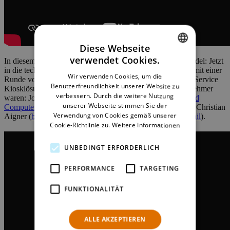
Diese Webseite
verwendet Cookies.
In diesem Webinar zum Thema "Self-Service im Einzelhandel: Jetzt
ENGLISH
in die technologische Zukunft investieren" diskutieren wir mit einer
Wir verwenden Cookies, um die
Runde von Branchenexperten über das Potenzial von Self-Service
GERMAN
Benutzerfreundlichkeit unserer Website zu
Kiosklösungen für den Einzelhandel. Die Diskussionsteilnehmer
verbessern. Durch die weitere Nutzung
waren: Josef Schneider, Patrick Hagemeister (beide
Pyramid
unserer Webseite stimmen Sie der
Computer
), Andreas Schulz (
MICHAELTELECOM AG
), Christian
Verwendung von Cookies gemäß unserer
Aigner (
booker GmbH
) und Michael Hoffmann (
NTS Retail
).
Cookie-Richtlinie zu.
Weitere Informationen
UNBEDINGT ERFORDERLICH
PERFORMANCE
TARGETING
FUNKTIONALITÄT
ALLE AKZEPTIEREN