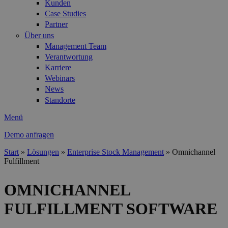
Kunden
Case Studies
Partner
Über uns
Management Team
Verantwortung
Karriere
Webinars
News
Standorte
Menü
Demo anfragen
Start
»
Lösungen
»
Enterprise Stock Management
»
Omnichannel
Fulfillment
Sie sind hier
OMNICHANNEL
FULFILLMENT SOFTWARE