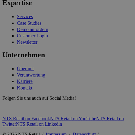
Expertise
Services
Case Studies
Demo anfordern
Customer Login
Newsletter
Unternehmen
Über uns
Verantwortung
Karriere
Kontakt
Folgen Sie uns auch auf Social Media!
NTS Retail on Facebook
NTS Retail on YouTube
NTS Retail on
Twitter
NTS Retail on Linkedin
© 2026 NTS Retail /
Impressum
/
Datenschutz
/