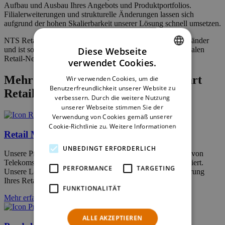
Aufbau und Ausbau Ihres Angebots und Produktportfolios.
Filialerweiterungen und strukturelle Änderungen lassen sich
aufgrund der hohen Skalierbarkeit unserer Lösung schnell umsetzen.
NTS Retail erfüllt die lokalen Anforderungen zahlreicher Länder
Diese Webseite
und ist somit bestens geeignet für den Einsatz in internationalen
Retail-Netzwerken.
verwendet Cookies.
ENGLISH
Mehr über unseren Ansatz zum Smart
Wir verwenden Cookies, um die
GERMAN
Benutzerfreundlichkeit unserer Website zu
Retail
verbessern. Durch die weitere Nutzung
unserer Webseite stimmen Sie der
Verwendung von Cookies gemäß unserer
Cookie-Richtlinie zu.
Weitere Informationen
Retail Management
UNBEDINGT ERFORDERLICH
Unsere Produkte wurden für die speziellen Anforderungen von
Telekoms und des beratungsintensiven Fachhandels konzipiert.
PERFORMANCE
TARGETING
Unsere Lösung ermöglicht eine komfortable zentrale Steuerung
Ihres Retail-Netzwerks.
FUNKTIONALITÄT
Mehr erfahren
ALLE AKZEPTIEREN