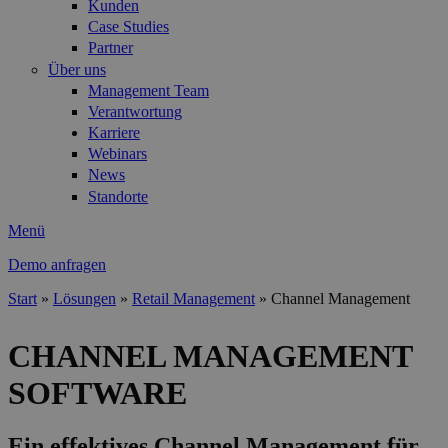
Kunden
Case Studies
Partner
Über uns
Management Team
Verantwortung
Karriere
Webinars
News
Standorte
Menü
Demo anfragen
Start
»
Lösungen
»
Retail Management
»
Channel Management
Sie sind hier
CHANNEL MANAGEMENT
SOFTWARE
Ein effektives Channel Management für