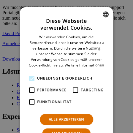
Wir möchten hiermit darauf hinweisen, dass es ein neues Support-
Portal gibt. Den Link dafür finden Sie unterhalb. Falls Sie Fragen
zum neuen Portal und dem Zugriff darauf haben, wenden Sie sich
Diese Webseite
bitte an:
verwendet Cookies.
ENGLISH
David Preindl
Wir verwenden Cookies, um die
GERMAN
Benutzerfreundlichkeit unserer Website zu
Anmelden
verbessern. Durch die weitere Nutzung
unserer Webseite stimmen Sie der
Download TeamViewer
Verwendung von Cookies gemäß unserer
Cookie-Richtlinie zu.
Weitere Informationen
Lösungen
UNBEDINGT ERFORDERLICH
Retail Management
PERFORMANCE
TARGETING
Customer Engagement
Enterprise Stock Management
FUNKTIONALITÄT
Commerce Platform
Expertise
ALLE AKZEPTIEREN
Services