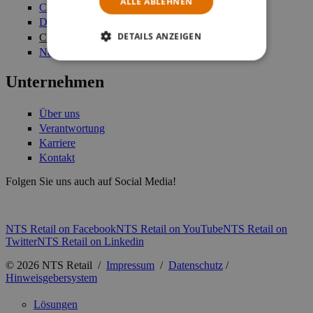
ALLE ABLEHNEN
Case Studies
Demo anfordern
DETAILS ANZEIGEN
Customer Login
Newsletter
Unternehmen
Über uns
Verantwortung
Karriere
Kontakt
Folgen Sie uns auch auf Social Media!
NTS Retail on Facebook
NTS Retail on YouTube
NTS Retail on
Twitter
NTS Retail on Linkedin
© 2026 NTS Retail /
Impressum
/
Datenschutz
/
Hinweisgebersystem
Lösungen