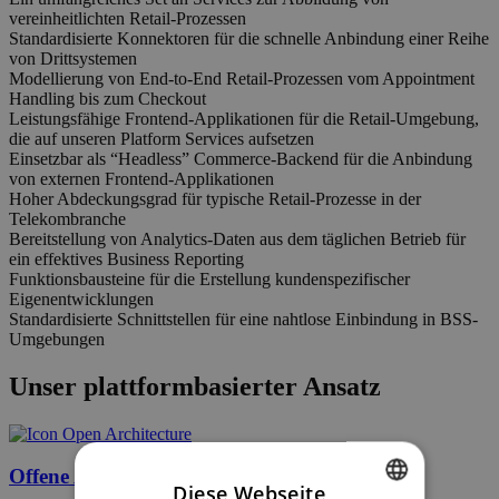
vereinheitlichten Retail-Prozessen
Standardisierte Konnektoren für die schnelle Anbindung einer Reihe
von Drittsystemen
Modellierung von End-to-End Retail-Prozessen vom Appointment
Handling bis zum Checkout
Leistungsfähige Frontend-Applikationen für die Retail-Umgebung,
die auf unseren Platform Services aufsetzen
Einsetzbar als “Headless” Commerce-Backend für die Anbindung
von externen Frontend-Applikationen
Hoher Abdeckungsgrad für typische Retail-Prozesse in der
Telekombranche
Bereitstellung von Analytics-Daten aus dem täglichen Betrieb für
ein effektives Business Reporting
Funktionsbausteine für die Erstellung kundenspezifischer
Eigenentwicklungen
Standardisierte Schnittstellen für eine nahtlose Einbindung in BSS-
Umgebungen
Unser plattformbasierter Ansatz
Offene Architektur
Diese Webseite