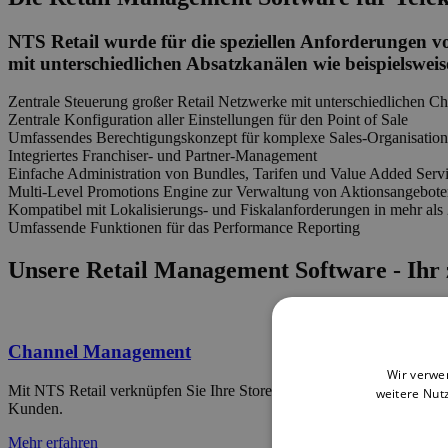
NTS Retail wurde für die speziellen Anforderungen v
mit unterschiedlichen Absatzkanälen wie beispielswei
Zentrale Steuerung großer Retail Netzwerke mit unterschiedlichen C
Zentrale Konfiguration aller Einstellungen für den Point of Sale
Umfassendes Berechtigungskonzept für komplexe Sales-Organisatio
Integriertes Franchiser- und Partner-Management
Einfache Administration von Bundles, Tarifen und Value Added Serv
Multi-Level Promotions Engine zur Verwaltung von Aktionsangebot
Kompatibel mit Lokalisierungs- und Fiskalanforderungen in mehr als
Umfassende Funktionen für das Performance Reporting
Unsere Retail Management Software - Ihr
Channel Management
Wir verwe
Mit NTS Retail verknüpfen Sie Ihre Stores mit Ihren Online-Kanälen.
weitere Nut
Kunden.
Mehr erfahren