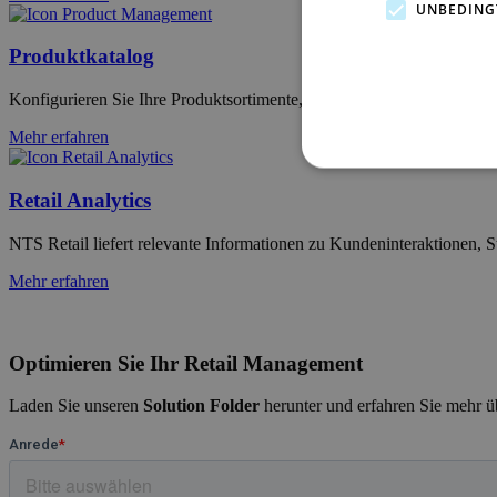
UNBEDING
Produktkatalog
Konfigurieren Sie Ihre Produktsortimente, Bundles und Promotions 
Mehr erfahren
Retail Analytics
NTS Retail liefert relevante Informationen zu Kundeninteraktionen, S
Mehr erfahren
Optimieren Sie Ihr Retail Management
Laden Sie unseren
Solution Folder
herunter und erfahren Sie mehr ü