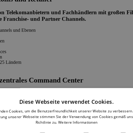
on Telekomanbietern und Fachhändlern mit großen Filia
se Franchise- und Partner Channels.
hannels und Ebenen
nen
ices
en
 25 Ländern
 zentrales Command Center
Diese Webseite verwendet Cookies.
nden Cookies, um die Benutzerfreundlichkeit unserer Website zu verbessern.
 Mit konsistenten Daten und einheitlichen Prozessen über alle Kanäle
zung unserer Webseite stimmen Sie der Verwendung von Cookies gemäß uns
Richtlinie zu.
Weitere Informationen