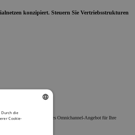
lnetzen konzipiert. Steuern Sie Vertriebsstrukturen
 Durch die
ENGLISH
 hinweg schaffen Sie ein echtes Omnichannel-Angebot für Ihre
erer Cookie-
GERMAN