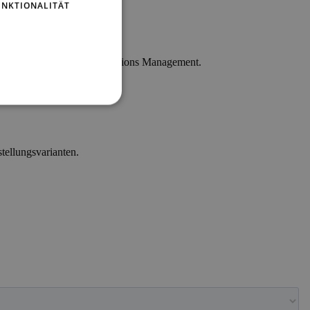
UNKTIONALITÄT
onzipierten Product & Promotions Management.
tellungsvarianten.