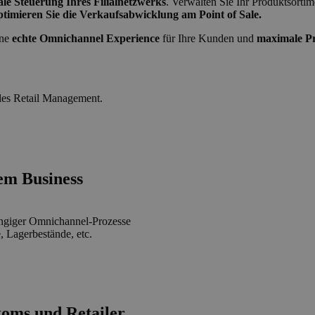
ale Steuerung Ihres Filialnetzwerks
. Verwalten Sie Ihr Produktsort
ptimieren Sie die Verkaufsabwicklung am Point of Sale.
ine
echte Omnichannel Experience
für Ihre Kunden und
maximale Pro
ales Retail Management.
rem Business
giger Omnichannel-Prozesse
 Lagerbestände, etc.
koms und Retailer