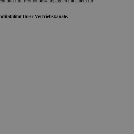
iment und Ihre Promotionskampagnen mit einem für
fitabilität Ihrer Vertriebskanäle
.