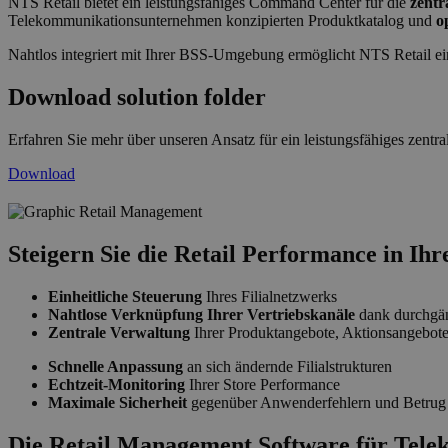
NTS Retail bietet ein leistungsfähiges Command Center für die
zentr
Telekommunikationsunternehmen konzipierten Produktkatalog und
o
Nahtlos integriert mit Ihrer BSS-Umgebung ermöglicht NTS Retail e
Download solution folder
Erfahren Sie mehr über unseren Ansatz für ein leistungsfähiges zentr
Download
retail-management-2019_de.png
Steigern Sie die Retail Performance in Ih
Einheitliche Steuerung
Ihres Filialnetzwerks
Nahtlose Verknüpfung Ihrer Vertriebskanäle
dank durchgän
Zentrale Verwaltung
Ihrer Produktangebote, Aktionsangebote,
Schnelle Anpassung
an sich ändernde Filialstrukturen
Echtzeit-Monitoring
Ihrer Store Performance
Maximale Sicherheit
gegenüber Anwenderfehlern und Betrug
Die Retail Management Software für Tele