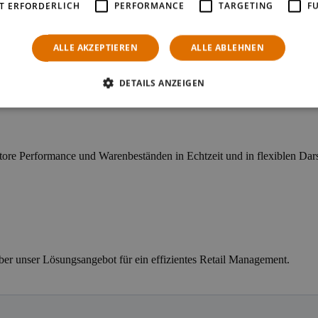
T ERFORDERLICH
PERFORMANCE
TARGETING
F
ALLE AKZEPTIEREN
ALLE ABLEHNEN
mit einem für die spezifischen Anforderungen von Telekomanbietern k
DETAILS ANZEIGEN
tore Performance und Warenbeständen in Echtzeit und in flexiblen Dars
ber unser Lösungsangebot für ein effizientes Retail Management.