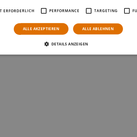
T ERFORDERLICH
PERFORMANCE
TARGETING
F
Shops bringen können. Schreiben Sie uns einfach oder rufen Sie uns an!
ALLE AKZEPTIEREN
ALLE ABLEHNEN
DETAILS ANZEIGEN