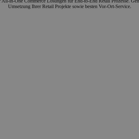
r All-in-One Commerce Lösungen für End-to-End Retail Prozesse. Gemei
Umsetzung Ihrer Retail Projekte sowie besten Vor-Ort-Service.