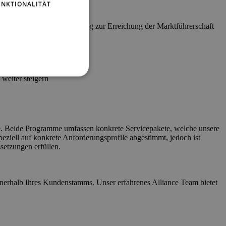
UNKTIONALITÄT
nern, die uns auf unserem Weg zur Erreichung der Marktführerschaft
weiter steigern
me. Beide Programme umfassen konkrete Servicepakete, welche unsere
ziell auf konkrete Anforderungsprofile abgestimmt, jedoch ist
setzungen erfüllen.
innerhalb Ihres Kundenstamms. Unser erfahrenes Alliance Team bietet