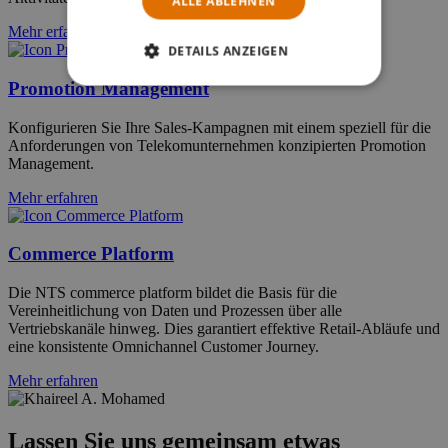
ALLE ABLEHNEN
Mehr erfahren
DETAILS ANZEIGEN
Promotion Management
Konfigurieren Sie Ihre Sales-Kampagnen mit einem speziell für die
Anforderungen von Telekomunternehmen konzipierten Promotion
Management.
Mehr erfahren
Commerce Platform
Die NTS commerce platform bildet die Basis für die
Vereinheitlichung von Daten und Prozessen über alle
Vertriebskanäle hinweg. Dies garantiert effektive Retail-Abläufe und
eine konsistente Omnichannel Customer Journey.
Mehr erfahren
Lassen Sie uns gemeinsam etwas