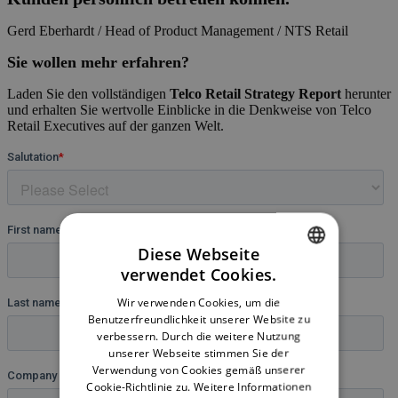
Gerd Eberhardt / Head of Product Management / NTS Retail
Sie wollen mehr erfahren?
Laden Sie den vollständigen
Telco Retail Strategy Report
herunter
und erhalten Sie wertvolle Einblicke in die Denkweise von Telco
Retail Executives auf der ganzen Welt.
Diese Webseite
verwendet Cookies.
ENGLISH
Wir verwenden Cookies, um die
GERMAN
Benutzerfreundlichkeit unserer Website zu
verbessern. Durch die weitere Nutzung
unserer Webseite stimmen Sie der
Verwendung von Cookies gemäß unserer
Cookie-Richtlinie zu.
Weitere Informationen