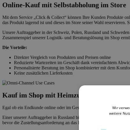
Online-Kauf mit Selbstabholung im Store
Mit dem Service „Click & Collect“ können Ihre Kunden Produkte onli
das Produkt lagernd ist und dieses im Store seiner Wahl reservieren
Unsere Auftraggeber in der Schweiz, Polen, Russland und Schweden s
Zusammenspiel unserer Logistik- und Beratungslösung im Shop ermög
Die Vorteile:
Direkter Vergleich von Produkten und Preisen online
Reduzierte Wartezeiten im Geschäft dank vereinfachtem Abwic
Personalisierte Beratung im Shop kombinierter mit dem Komfo
Keine zusätzlichen Lieferkosten
Kauf im Shop mit Heimzustellung
Egal ob ein Endkunde online oder im Geschäft einkaufen möchte, uns
Wir verwe
weitere Nut
Einer unserer Auftraggeber in Russland bietet seinen Kunden überdie
bevor die Zustellungsanforderung an das ERP-System zur Weiterverar