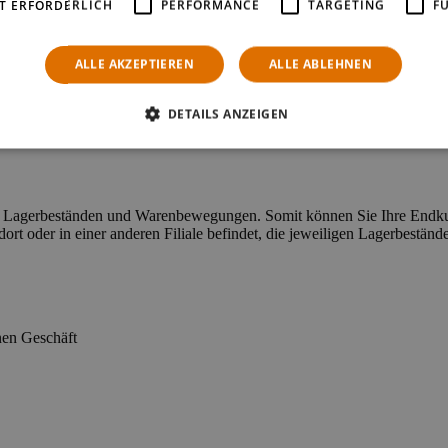
T ERFORDERLICH
PERFORMANCE
TARGETING
F
en Artikeln
ALLE AKZEPTIEREN
ALLE ABLEHNEN
genommen werden können
DETAILS ANZEIGEN
hen Lagerbeständen und Warenbewegungen. Somit können Sie Ihre Endku
dort oder in einer anderen Filiale befindet, die jeweiligen Lagerbestä
nen Geschäft