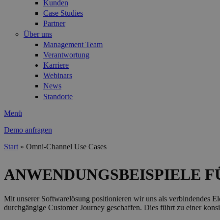
Kunden
Case Studies
Partner
Über uns
Management Team
Verantwortung
Karriere
Webinars
News
Standorte
Menü
Demo anfragen
Start
»
Omni-Channel Use Cases
Sie sind hier
ANWENDUNGSBEISPIELE F
Mit unserer Softwarelösung positionieren wir uns als verbindendes E
durchgängige Customer Journey geschaffen. Dies führt zu einer konsis