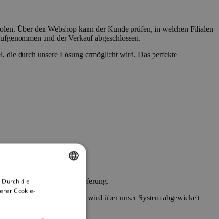
holen. Über den Webshop kann der Kunde prüfen, in welchen Filialen
ng aufgenommen und der Verkauf abgeschlossen.
, die durch unsere Lösung ermöglicht wird. Das perfekte
ermöglicht eine bequeme Lieferung.
 Durch die
ENGLISH
erer Cookie-
as direkt am POS. Die Zahlung wird über unser System abgewickelt
GERMAN