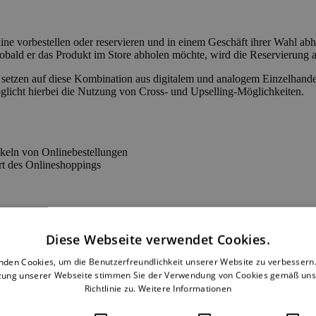
ne vorbestellen oder reservieren und in einem Geschäft ihrer Wahl ab
. Sobald er das Produkt im Store abholen möchte, wird die Reservieru
etzen auf diese Kombination aus digitalem und analogem Einzelhandel
licht hierbei die Nutzung von Cross- und Upselling-Möglichkeiten.
keln von Onlinebestellungen
rt des Onlineshoppings
Diese Webseite verwendet Cookies.
er vielfach erprobtes Feature zur Abwicklung von Direktzustellungen 
nden Cookies, um die Benutzerfreundlichkeit unserer Website zu verbessern.
zung unserer Webseite stimmen Sie der Verwendung von Cookies gemäß uns
s die Möglichkeit ein Zeitfenster für die Lieferung festzulegen und d
Richtlinie zu.
Weitere Informationen
beitung übermittelt wird.