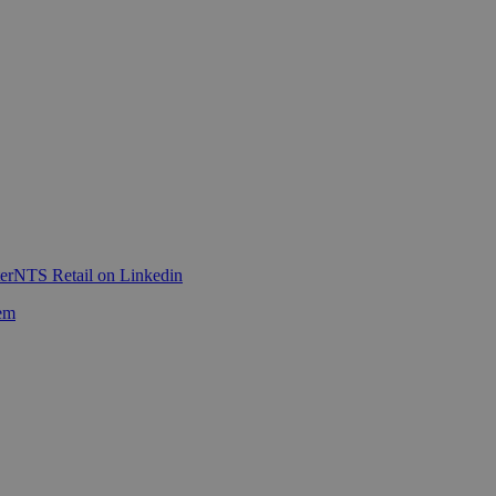
er
NTS Retail on Linkedin
em