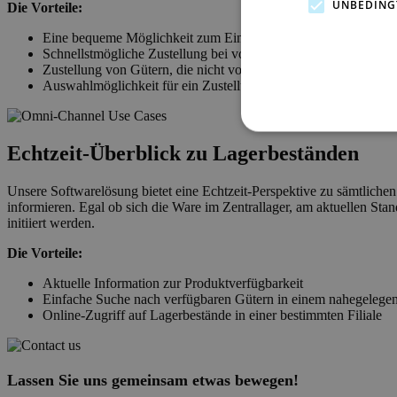
UNBEDING
Die Vorteile:
Eine bequeme Möglichkeit zum Einkaufen
Schnellstmögliche Zustellung bei vorübergehend nicht lieferbar
Zustellung von Gütern, die nicht vom Endkunden selbst mit
Auswahlmöglichkeit für ein Zustellungszeitfenster
Echtzeit-Überblick zu Lagerbeständen
Unsere Softwarelösung bietet eine Echtzeit-Perspektive zu sämtlic
informieren. Egal ob sich die Ware im Zentrallager, am aktuellen Stan
initiiert werden.
Die Vorteile:
Aktuelle Information zur Produktverfügbarkeit
Einfache Suche nach verfügbaren Gütern in einem nahegelege
Online-Zugriff auf Lagerbestände in einer bestimmten Filiale
Lassen Sie uns gemeinsam etwas bewegen!