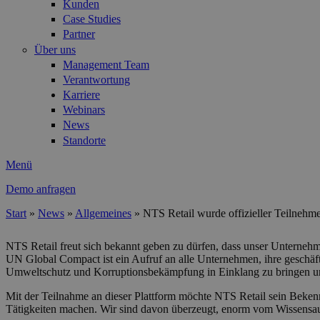
Kunden
Case Studies
Partner
Über uns
Management Team
Verantwortung
Karriere
Webinars
News
Standorte
Menü
Demo anfragen
Start
»
News
»
Allgemeines
»
NTS Retail wurde offizieller Teilne
Sie sind hier
NTS Retail freut sich bekannt geben zu dürfen, dass unser Unternehme
UN Global Compact ist ein Aufruf an alle Unternehmen, ihre geschäftl
Umweltschutz und Korruptionsbekämpfung in Einklang zu bringen un
Mit der Teilnahme an dieser Plattform möchte NTS Retail sein Beken
Tätigkeiten machen. Wir sind davon überzeugt, enorm vom Wissensaus