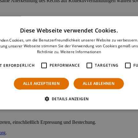
ksame Anerkennung des Rechts auf Kollektivverhandlungen wahren sow
Diese Webseite verwendet Cookies.
eschäftigung eintreten.
nden Cookies, um die Benutzerfreundlichkeit unserer Website zu verbessern.
zung unserer Webseite stimmen Sie der Verwendung von Cookies gemäß uns
Richtlinie zu.
Weitere Informationen
T ERFORDERLICH
PERFORMANCE
TARGETING
F
en vorsorgenden Ansatz unterstützen,
usstsein für die Umwelt zu erzeugen und
ALLE AKZEPTIEREN
ALLE ABLEHNEN
hnologien fördern.
DETAILS ANZEIGEN
reten, einschließlich Erpressung und Bestechung.
org
.