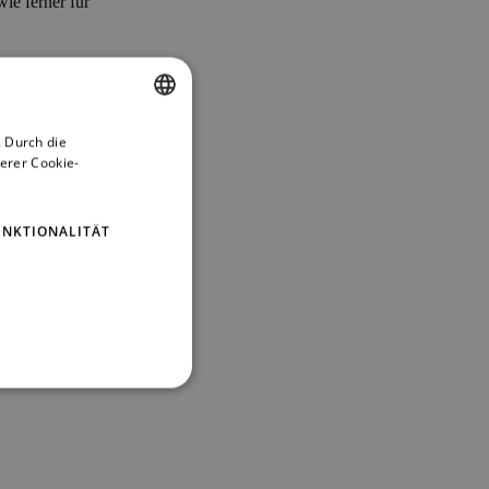
ie ferner für
 Durch die
ENGLISH
erer Cookie-
GERMAN
UNKTIONALITÄT