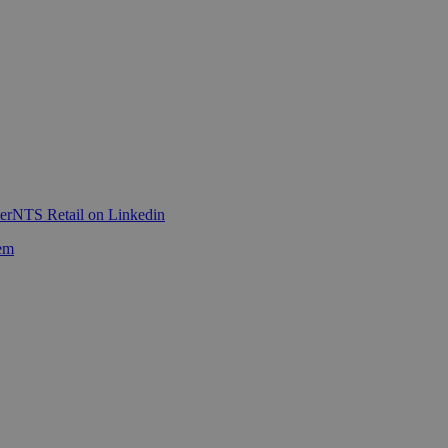
er
NTS Retail on Linkedin
em